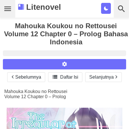
Litenovel
Daftar Novel
Mahouka Koukou no Rettousei
Volume 12 Chapter 0 – Prolog Bahasa
Tamat
Indonesia
Genre
Tags
Bookmark
Sebelumnya

Daftar Isi
Selanjutnya
Reader Settings
Cari
Font :
Mahouka Koukou no Rettousei
Volume 12 Chapter 0 – Prolog
Titillium Web
Arial
Times New Roman
Size :
A-
16
A+