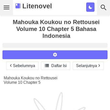
Litenovel
Daftar Novel
Mahouka Koukou no Rettousei
Volume 10 Chapter 5 Bahasa
Tamat
Indonesia
Genre
Tags
Bookmark
Sebelumnya

Daftar Isi
Selanjutnya
Reader Settings
Cari
Font :
Mahouka Koukou no Rettousei
Volume 10 Chapter 5
Titillium Web
Arial
Times New Roman
Size :
A-
16
A+