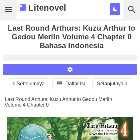
Litenovel
Last Round Arthurs: Kuzu Arthur to
Daftar Novel
Gedou Merlin Volume 4 Chapter 0
Tamat
Bahasa Indonesia
Genre
Tags
Bookmark
Sebelumnya

Daftar Isi
Selanjutnya
Reader Settings
Cari
Font :
Last Round Arthurs: Kuzu Arthur to Gedou Merlin
Volume 4 Chapter 0
Titillium Web
Arial
Times New Roman
Size :
A-
16
A+