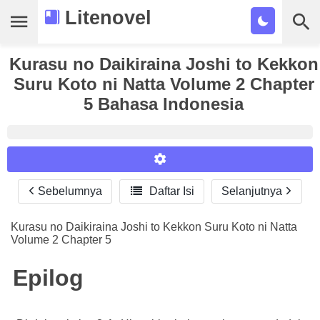
Litenovel
Kurasu no Daikiraina Joshi to Kekkon
Daftar Novel
Suru Koto ni Natta Volume 2 Chapter
Tamat
5 Bahasa Indonesia
Genre
Tags
Bookmark
Sebelumnya

Daftar Isi
Selanjutnya
Reader Settings
Cari
Font :
Kurasu no Daikiraina Joshi to Kekkon Suru Koto ni Natta
Volume 2 Chapter 5
Titillium Web
Arial
Times New Roman
Size :
Epilog
A-
16
A+