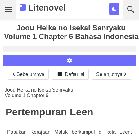
Litenovel
Daftar Novel
Joou Heika no Isekai Senryaku
Volume 1 Chapter 6 Bahasa Indonesia
Tamat
Genre
Tags
Sebelumnya

Daftar Isi
Selanjutnya
Reader Settings
Bookmark
Font :
Joou Heika no Isekai Senryaku
Cari
Volume 1 Chapter 6
Titillium Web
Arial
Times New Roman
Size :
Pertempuran Leen
A-
16
A+
Pasukan Kerajaan Maluk berkumpul di kota Leen.