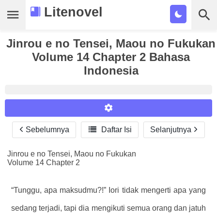
Litenovel
Jinrou e no Tensei, Maou no Fukukan
Daftar Novel
Volume 14 Chapter 2 Bahasa
Tamat
Indonesia
Genre
Tags
Bookmark
Sebelumnya

Daftar Isi
Selanjutnya
Reader Settings
Cari
Font :
Jinrou e no Tensei, Maou no Fukukan
Volume 14 Chapter 2
Titillium Web
Arial
Times New Roman
Size :
“Tunggu, apa maksudmu?!” Iori tidak mengerti apa yang
A-
16
A+
sedang terjadi, tapi dia mengikuti semua orang dan jatuh