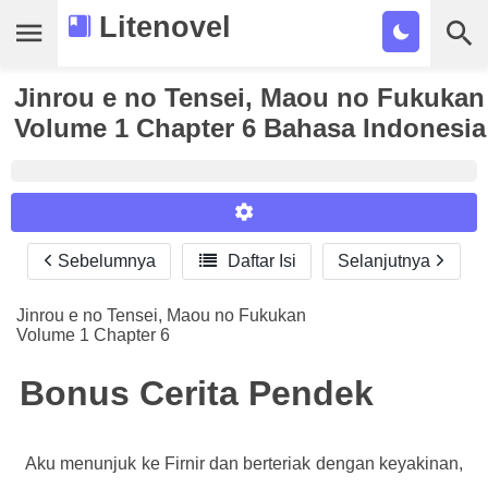
Litenovel
Jinrou e no Tensei, Maou no Fukukan
Daftar Novel
Volume 1 Chapter 6 Bahasa Indonesia
Tamat
Genre
Tags
Sebelumnya

Daftar Isi
Selanjutnya
Reader Settings
Bookmark
Font :
Jinrou e no Tensei, Maou no Fukukan
Cari
Volume 1 Chapter 6
Titillium Web
Arial
Times New Roman
Size :
Bonus Cerita Pendek
A-
16
A+
Aku menunjuk ke Firnir dan berteriak dengan keyakinan,