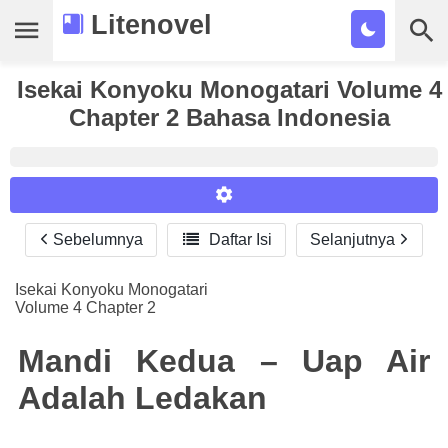
Litenovel
Isekai Konyoku Monogatari Volume 4
Daftar Novel
Chapter 2 Bahasa Indonesia
Tamat
Genre
Tags
Sebelumnya

Daftar Isi
Selanjutnya
Reader Settings
Bookmark
Font :
Isekai Konyoku Monogatari
Cari
Volume 4 Chapter 2
Titillium Web
Arial
Times New Roman
Size :
Mandi Kedua – Uap Air
A-
16
A+
Adalah Ledakan