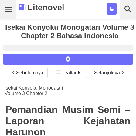
Litenovel
Isekai Konyoku Monogatari Volume 3
Daftar Novel
Chapter 2 Bahasa Indonesia
Tamat
Genre
Tags
Sebelumnya

Daftar Isi
Selanjutnya
Reader Settings
Bookmark
Font :
Isekai Konyoku Monogatari
Cari
Volume 3 Chapter 2
Titillium Web
Arial
Times New Roman
Size :
Pemandian Musim Semi –
A-
16
A+
Laporan Kejahatan
Harunon