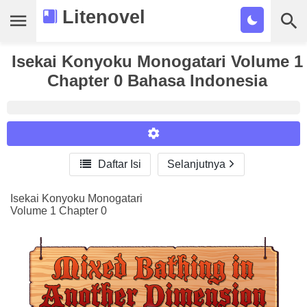
Litenovel
Isekai Konyoku Monogatari Volume 1
Daftar Novel
Chapter 0 Bahasa Indonesia
Tamat
Genre
Tags

Daftar Isi
Selanjutnya
Reader Settings
Bookmark
Font :
Isekai Konyoku Monogatari
Cari
Volume 1 Chapter 0
Titillium Web
Arial
Times New Roman
Size :
A-
16
A+