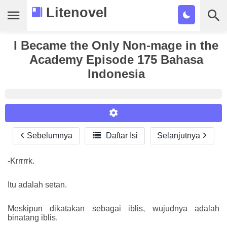
Litenovel
I Became the Only Non-mage in the
Daftar Novel
Academy Episode 175 Bahasa
Tamat
Indonesia
Genre
Tags
Bookmark
Sebelumnya

Daftar Isi
Selanjutnya
Reader Settings
Cari
Font :
-Krrrrrk.
Titillium Web
Arial
Times New Roman
Itu adalah setan.
Size :
A-
16
A+
Meskipun dikatakan sebagai iblis, wujudnya adalah
binatang iblis.