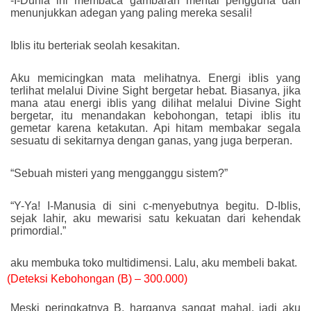
-I-Dunia ini membaca gambaran mental pengguna dan
menunjukkan adegan yang paling mereka sesali!
Iblis itu berteriak seolah kesakitan.
Aku memicingkan mata melihatnya. Energi iblis yang
terlihat melalui Divine Sight bergetar hebat. Biasanya, jika
mana atau energi iblis yang dilihat melalui Divine Sight
bergetar, itu menandakan kebohongan, tetapi iblis itu
gemetar karena ketakutan. Api hitam membakar segala
sesuatu di sekitarnya dengan ganas, yang juga berperan.
“Sebuah misteri yang mengganggu sistem?”
“Y-Ya! I-Manusia di sini c-menyebutnya begitu. D-Iblis,
sejak lahir, aku mewarisi satu kekuatan dari kehendak
primordial.”
aku membuka toko multidimensi. Lalu, aku membeli bakat.
(Deteksi Kebohongan (B) – 300.000)
Meski peringkatnya B, harganya sangat mahal, jadi aku