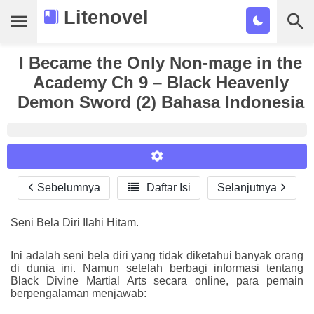
Litenovel
I Became the Only Non-mage in the
Daftar Novel
Academy Ch 9 – Black Heavenly
Tamat
Demon Sword (2) Bahasa Indonesia
Genre
Tags
Bookmark
Sebelumnya

Daftar Isi
Selanjutnya
Reader Settings
Cari
Font :
Seni Bela Diri Ilahi Hitam.
Titillium Web
Arial
Times New Roman
Ini adalah seni bela diri yang tidak diketahui banyak orang
Size :
di dunia ini. Namun setelah berbagi informasi tentang
Black Divine Martial Arts secara online, para pemain
A-
16
A+
berpengalaman menjawab: