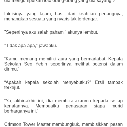
dia mengumpulkan foto orang-orang yang dia sayangi?"
Intuisinya yang tajam, hasil dari keahlian pedangnya,
menangkap sesuatu yang nyaris tak terdengar.
"Sepertinya aku salah paham," akunya lembut.
"Tidak apa-apa," jawabku.
“Kamu memang memiliki aura yang bermartabat. Kepala
Sekolah Seo Yebin sepertinya melihat potensi dalam
dirimu.”
“Apakah kepala sekolah menyebutku?” Ersil tampak
terkejut.
“Ya, akhir-akhir ini, dia membicarakanmu kepada setiap
kenalannya. Membuatku penasaran siapa murid
berharganya ini.”
Crimson Tower Master membungkuk, membisikkan pesan