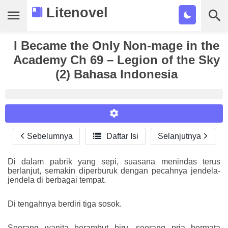
Litenovel
I Became the Only Non-mage in the
Daftar Novel
Academy Ch 69 – Legion of the Sky
Tamat
(2) Bahasa Indonesia
Genre
Tags
Bookmark
Sebelumnya

Daftar Isi
Selanjutnya
Reader Settings
Cari
Font :
Di dalam pabrik yang sepi, suasana menindas terus
berlanjut, semakin diperburuk dengan pecahnya jendela-
Titillium Web
Arial
Times New Roman
jendela di berbagai tempat.
Size :
Di tengahnya berdiri tiga sosok.
A-
16
A+
Seorang wanita berambut biru, seorang pria bermata