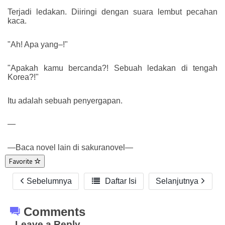
Terjadi ledakan. Diiringi dengan suara lembut pecahan
kaca.
"Ah! Apa yang–!"
"Apakah kamu bercanda?! Sebuah ledakan di tengah
Korea?!"
Itu adalah sebuah penyergapan.
—
—Baca novel lain di sakuranovel—
Favorite
Sebelumnya

Daftar Isi
Selanjutnya
Comments
Leave a Reply