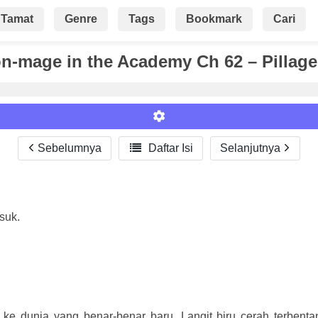
Tamat
Genre
Tags
Bookmark
Cari
n-mage in the Academy Ch 62 – Pillage
Sebelumnya

Daftar Isi
Selanjutnya
Roman
suk.
ke dunia yang benar-benar baru. Langit biru cerah terbentan