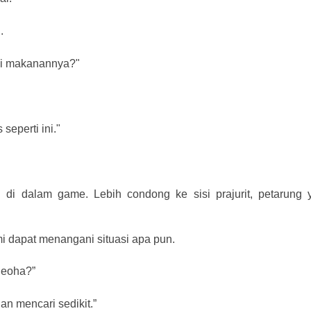
.
ni makanannya?"
seperti ini."
i di dalam game. Lebih condong ke sisi prajurit, petarung
mi dapat menangani situasi apa pun.
Seoha?”
n mencari sedikit.”