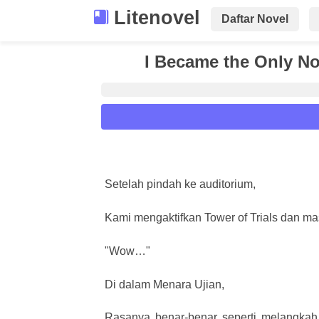
Litenovel
Daftar Novel
I Became the Only No
Reader Settings
Font :
Setelah pindah ke auditorium,
Titillium Web
Arial
Times New 
Kami mengaktifkan Tower of Trials dan ma
Size :
A-
16
A+
"Wow…"
Di dalam Menara Ujian,
Rasanya benar-benar seperti melangkah 