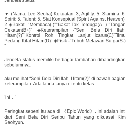
Jendela status.
▼ (Nama: Lee Seoha) Kekuatan: 3, Agility: 5, Stamina: 6,
Spirit: 5, Talent: 5, Stat Konseptual (Spirit Against Heaven):
2 ◈Bakat -"Membaca(-)""Bakat Tak Terduga(A -)""Tangan
Cekatan(B+)" ◈Keterampilan -"Seni Bela Diri Ilahi
Hitam(?)""Kontrol Roh Tingkat Lanjut Icarus(C)""Ilmu
Pedang Kilat Hitam(D)" ◈Fisik -"Tubuh Melawan Surga(S-)
"
Jendela status memiliki berbagai tambahan dibandingkan
sebelumnya.
aku melihat “Seni Bela Diri Ilahi Hitam(?)” di bawah bagian
keterampilan. Ada tanda tanya di entri kelas.
'Ini…'
Peringkat seperti itu ada di 《Epic World》. Ini adalah inti
dari Seni Bela Diri Seribu Tahun yang dikuasai Kim
Seohyun.