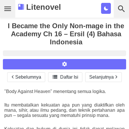
Litenovel
I Became the Only Non-mage in the
Daftar Novel
Academy Ch 16 – Ersil (4) Bahasa
Tamat
Indonesia
Genre
Tags
Bookmark
Sebelumnya

Daftar Isi
Selanjutnya
Reader Settings
Cari
Font :
"Body Against Heaven" menentang semua logika.
Titillium Web
Arial
Times New Roman
Itu membatalkan kekuatan apa pun yang diaktifkan oleh
Size :
mana, sihir, atau ilmu pedang, dan teknik pertahanan apa
pun – segala sesuatu yang mematuhi prinsip mana.
A-
16
A+
Kekuatan dan hukum di dunia ini tidak dapat melawan