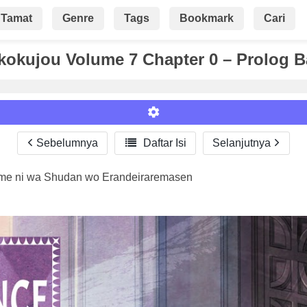
Tamat
Genre
Tags
Bookmark
Cari
okujou Volume 7 Chapter 0 – Prolog B
Sebelumnya

Daftar Isi
Selanjutnya
ame ni wa Shudan wo Erandeiraremasen
Roman