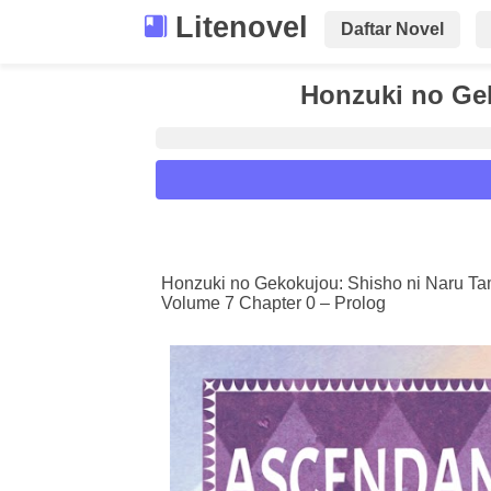
Litenovel
Daftar Novel
Honzuki no Gek
Reader Settings
Font :
Honzuki no Gekokujou: Shisho ni Naru T
Volume 7 Chapter 0 – Prolog
Titillium Web
Arial
Times New 
Size :
A-
16
A+