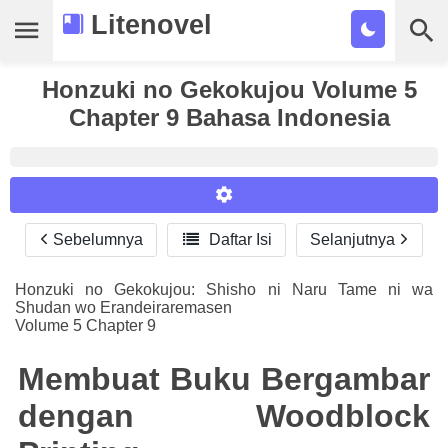
Litenovel
Daftar Novel
Honzuki no Gekokujou Volume 5
Chapter 9 Bahasa Indonesia
Tamat
Genre
Tags
Sebelumnya

Daftar Isi
Selanjutnya
Reader Settings
Bookmark
Font :
Honzuki no Gekokujou: Shisho ni Naru Tame ni wa
Cari
Shudan wo Erandeiraremasen
Titillium Web
Arial
Times New Roman
Volume 5 Chapter 9
Size :
Membuat Buku Bergambar
A-
16
A+
dengan Woodblock