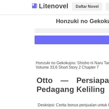
Litenovel
Daftar Novel
Honzuki no Gekoku
Reader Settings
Font :
Honzuki no Gekokujou: Shisho ni Naru T
Volume 33.6 Short Story 2 Chapter 7
Titillium Web
Arial
Times New 
Size :
Otto — Persiap
A-
16
A+
Pedagang Keliling
Deskripsi: Cerita bonus penjualan untuk