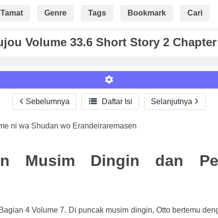
Tamat
Genre
Tags
Bookmark
Cari
jou Volume 33.6 Short Story 2 Chapter
Sebelumnya

Daftar Isi
Selanjutnya
ame ni wa Shudan wo Erandeiraremasen
Roman
an Musim Dingin dan Per
 Bagian 4 Volume 7. Di puncak musim dingin, Otto bertemu den