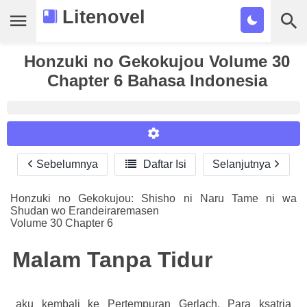
Litenovel
Daftar Novel
Honzuki no Gekokujou Volume 30
Chapter 6 Bahasa Indonesia
Tamat
Genre
Tags
Sebelumnya

Daftar Isi
Selanjutnya
Reader Settings
Bookmark
Font :
Honzuki no Gekokujou: Shisho ni Naru Tame ni wa
Cari
Shudan wo Erandeiraremasen
Titillium Web
Arial
Times New Roman
Volume 30 Chapter 6
Size :
Malam Tanpa Tidur
A-
16
A+
aku kembali ke Pertempuran Gerlach. Para ksatria