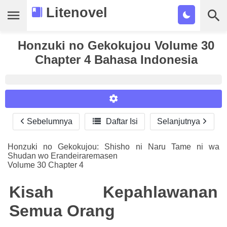
Litenovel
Daftar Novel
Honzuki no Gekokujou Volume 30
Chapter 4 Bahasa Indonesia
Tamat
Genre
Tags
Sebelumnya

Daftar Isi
Selanjutnya
Reader Settings
Bookmark
Font :
Honzuki no Gekokujou: Shisho ni Naru Tame ni wa
Cari
Shudan wo Erandeiraremasen
Titillium Web
Arial
Times New Roman
Volume 30 Chapter 4
Size :
Kisah Kepahlawanan
A-
16
A+
Semua Orang