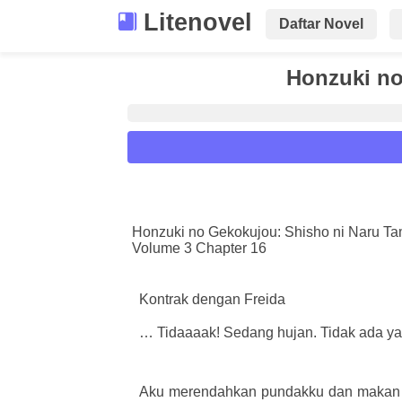
Litenovel
Daftar Novel
Honzuki no
Reader Settings
Font :
Honzuki no Gekokujou: Shisho ni Naru T
Volume 3 Chapter 16
Titillium Web
Arial
Times New 
Size :
Kontrak dengan Freida
A-
16
A+
… Tidaaaak! Sedang hujan. Tidak ada yang 
Aku merendahkan pundakku dan makan 