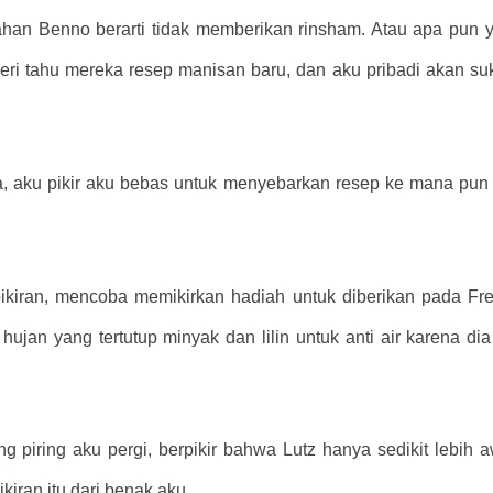
an Benno berarti tidak memberikan rinsham. Atau apa pun ya
i tahu mereka resep manisan baru, dan aku pribadi akan suka
aku pikir aku bebas untuk menyebarkan resep ke mana pun ak
ran, mencoba memikirkan hadiah untuk diberikan pada Freida
 hujan yang tertutup minyak dan lilin untuk anti air karena di
 piring aku pergi, berpikir bahwa Lutz hanya sedikit lebih aw
iran itu dari benak aku.