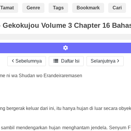
Tamat
Genre
Tags
Bookmark
Cari
 Gekokujou Volume 3 Chapter 16 Baha
Sebelumnya

Daftar Isi
Selanjutnya
ame ni wa Shudan wo Erandeiraremasen
Roman
bergerak keluar dari ini, itu hanya hujan di luar secara obyekt
sambil mendengarkan hujan menghantam jendela. Senyum Fre