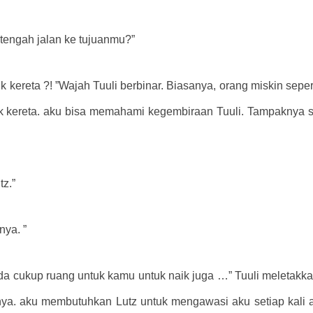
etengah jalan ke tujuanmu?”
ik kereta ?! ”Wajah Tuuli berbinar. Biasanya, orang miskin sepe
k kereta. aku bisa memahami kegembiraan Tuuli. Tampaknya sa
tz.”
nya. ”
 ada cukup ruang untuk kamu untuk naik juga …” Tuuli meletakka
. aku membutuhkan Lutz untuk mengawasi aku setiap kali aku 