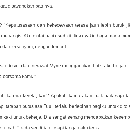
angat disayangkan baginya.
 ”Keputusasaan dan kekecewaan terasa jauh lebih buruk ji
enangis. Aku mulai panik sedikit, tidak yakin bagaimana memb
i dan tersenyum, dengan lembut.
wab di sini dan merawat Myne menggantikan Lutz. aku berjan
a bersama kami. ”
ah karena kereta, kan? Apakah kamu akan baik-baik saja tan
api tatapan putus asa Tuuli terlalu berlebihan bagiku untuk dit
 kaki untuk bekerja. Dia sangat senang mendapatkan kesempat
 rumah Freida sendirian, tetapi tangan aku terikat.