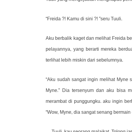
“Freida ?! Kamu di sini ?! ”seru Tuuli.
Aku berbalik kaget dan melihat Freida b
pelayannya, yang berarti mereka berd
terlihat lebih miskin dari sebelumnya.
“Aku sudah sangat ingin melihat Myne s
Myne.” Dia tersenyum dan aku bisa me
merambat di punggungku. aku ingin berbal
“Wow, Myne, dia sangat senang bermain
… Tuuli, kau seorang malaikat. Tolong ja