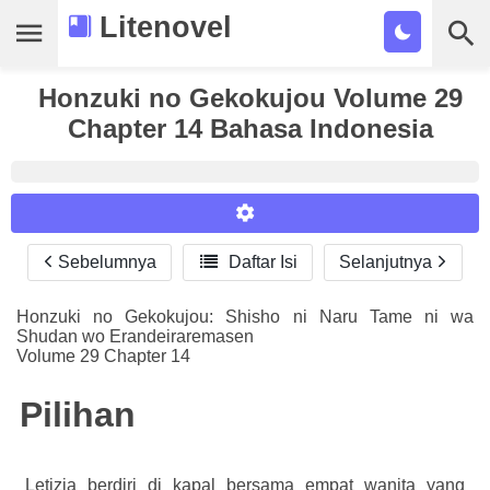
Litenovel
Daftar Novel
Honzuki no Gekokujou Volume 29
Chapter 14 Bahasa Indonesia
Tamat
Genre
Tags
Sebelumnya

Daftar Isi
Selanjutnya
Reader Settings
Bookmark
Font :
Honzuki no Gekokujou: Shisho ni Naru Tame ni wa
Cari
Shudan wo Erandeiraremasen
Titillium Web
Arial
Times New Roman
Volume 29 Chapter 14
Size :
Pilihan
A-
16
A+
Letizia berdiri di kapal bersama empat wanita yang