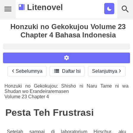
Litenovel
Daftar Novel
Honzuki no Gekokujou Volume 23
Chapter 4 Bahasa Indonesia
Tamat
Genre
Tags
Sebelumnya

Daftar Isi
Selanjutnya
Reader Settings
Bookmark
Font :
Honzuki no Gekokujou: Shisho ni Naru Tame ni wa
Cari
Shudan wo Erandeiraremasen
Titillium Web
Arial
Times New Roman
Volume 23 Chapter 4
Size :
Pesta Teh Frustrasi
A-
16
A+
Setelah sampai di laboratorium Hirschur, aku