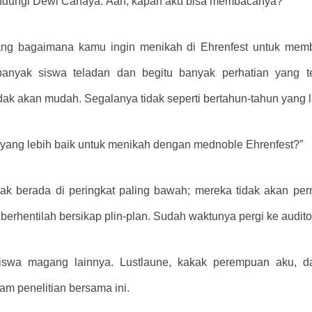
indungi Dewi Cahaya. Aah, kapan aku bisa membacanya?
ang bagaimana kamu ingin menikah di Ehrenfest untuk memb
banyak siswa teladan dan begitu banyak perhatian yang te
ak akan mudah. Segalanya tidak seperti bertahun-tahun yang l
yang lebih baik untuk menikah dengan mednoble Ehrenfest?”
jak berada di peringkat paling bawah; mereka tidak akan 
 berhentilah bersikap plin-plan. Sudah waktunya pergi ke audito
siswa magang lainnya. Lustlaune, kakak perempuan aku, da
am penelitian bersama ini.