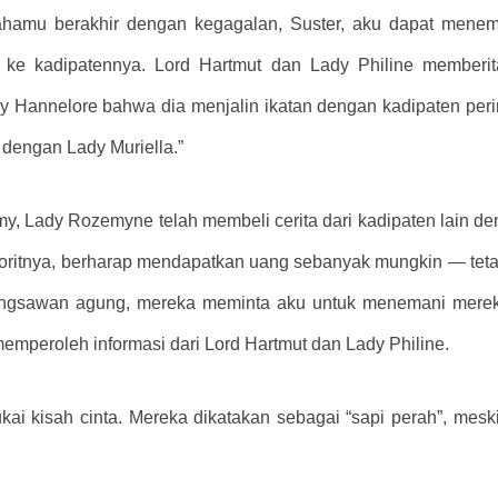
hamu berakhir dengan kegagalan, Suster, aku dapat menemuk
ke kadipatennya. Lord Hartmut dan Lady Philine memberita
ady Hannelore bahwa dia menjalin ikatan dengan kadipaten pe
dengan Lady Muriella.”
, Lady Rozemyne ​​telah membeli cerita dari kadipaten lain d
favoritnya, berharap mendapatkan uang sebanyak mungkin — te
bangsawan agung, mereka meminta aku untuk menemani merek
memperoleh informasi dari Lord Hartmut dan Lady Philine.
kai kisah cinta. Mereka dikatakan sebagai “sapi perah”, me