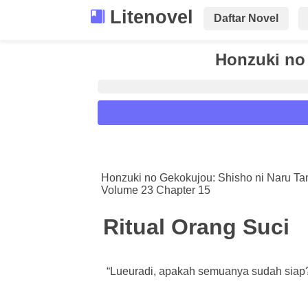
Litenovel
Daftar Novel
Honzuki no
Reader Settings
Font :
Honzuki no Gekokujou: Shisho ni Naru T
Volume 23 Chapter 15
Titillium Web
Arial
Times New 
Size :
Ritual Orang Suci
A-
16
A+
“Lueuradi, apakah semuanya sudah siap