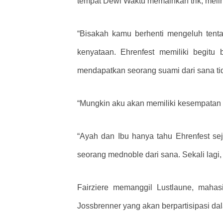
tempat Dewi Waktu memainkan trik, mel
“Bisakah kamu berhenti mengeluh tent
kenyataan. Ehrenfest memiliki begitu 
mendapatkan seorang suami dari sana tid
“Mungkin aku akan memiliki kesempatan 
“Ayah dan Ibu hanya tahu Ehrenfest se
seorang mednoble dari sana. Sekali lagi,
Fairziere memanggil Lustlaune, maha
Jossbrenner yang akan berpartisipasi dal