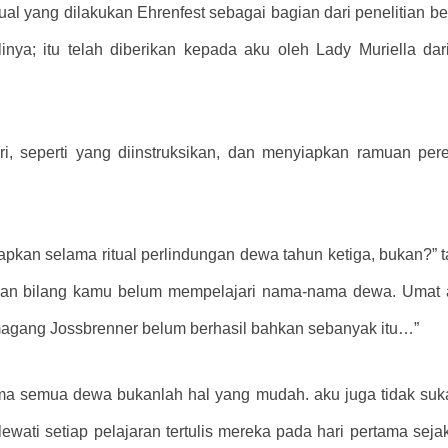
ritual yang dilakukan Ehrenfest sebagai bagian dari penelitian
inya; itu telah diberikan kepada aku oleh Lady Muriella dar
ri, seperti yang diinstruksikan, dan menyiapkan ramuan per
pkan selama ritual perlindungan dewa tahun ketiga, bukan?”
gan bilang kamu belum mempelajari nama-nama dewa. Umat ​​
magang Jossbrenner belum berhasil bahkan sebanyak itu…”
ama semua dewa bukanlah hal yang mudah. aku juga tidak s
lewati setiap pelajaran tertulis mereka pada hari pertama sej