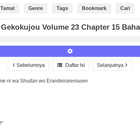
Tamat
Genre
Tags
Bookmark
Cari
 Gekokujou Volume 23 Chapter 15 Baha
Sebelumnya

Daftar Isi
Selanjutnya
ame ni wa Shudan wo Erandeiraremasen
Roman
?”