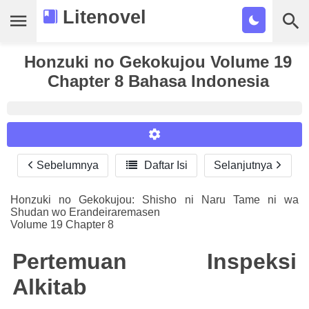
Litenovel
Daftar Novel
Honzuki no Gekokujou Volume 19
Chapter 8 Bahasa Indonesia
Tamat
Genre
Tags
Sebelumnya

Daftar Isi
Selanjutnya
Reader Settings
Bookmark
Font :
Honzuki no Gekokujou: Shisho ni Naru Tame ni wa
Cari
Shudan wo Erandeiraremasen
Titillium Web
Arial
Times New Roman
Volume 19 Chapter 8
Size :
Pertemuan Inspeksi
A-
16
A+
Alkitab