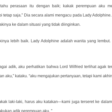
 tahu perasaan itu dengan baik; kakak perempuan aku 
tapi tetap saja.” Dia secara alami mengacu pada Lady Adolphine.
lakinya ke dalam situasi yang tidak diinginkan.
ya lebih baik. Lady Adolphine adalah wanita yang lembut. Ad
ai adik, aku perhatikan bahwa Lord Wilfried terlihat agak te
fkan aku,” kataku. “aku mengajukan pertanyaan, tetapi kami ak
kak laki-laki, harus aku katakan—kami juga terseret ke dala
akukan adik perempuan aku. ”