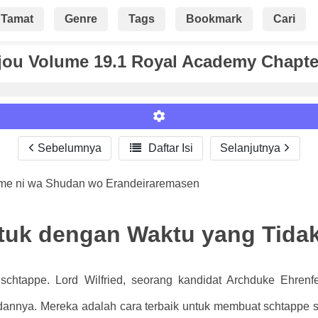
Tamat
Genre
Tags
Bookmark
Cari
ou Volume 19.1 Royal Academy Chapte
Sebelumnya

Daftar Isi
Selanjutnya
ame ni wa Shudan wo Erandeiraremasen
Roman
tuk dengan Waktu yang Tida
s schtappe. Lord Wilfried, seorang kandidat Archduke Ehren
adannya. Mereka adalah cara terbaik untuk membuat schtapp