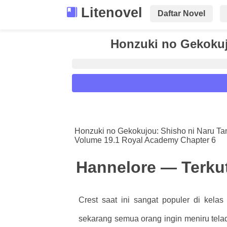
Litenovel
Daftar Novel
Honzuki no Gekokuj
Reader Settings
Font :
Honzuki no Gekokujou: Shisho ni Naru T
Volume 19.1 Royal Academy Chapter 6
Titillium Web
Arial
Times New 
Size :
Hannelore — Terku
A-
16
A+
Crest saat ini sangat populer di kela
sekarang semua orang ingin meniru tel