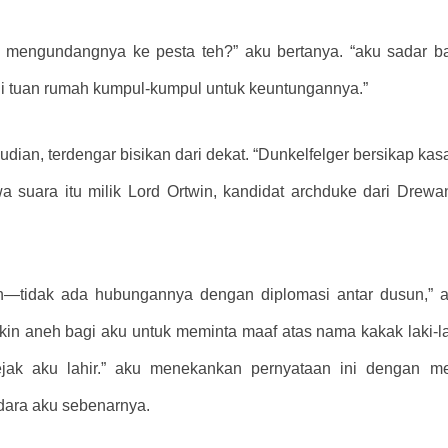
mengundangnya ke pesta teh?” aku bertanya. “aku sadar ba
di tuan rumah kumpul-kumpul untuk keuntungannya.”
emudian, terdengar bisikan dari dekat. “Dunkelfelger bersikap 
wa suara itu milik Lord Ortwin, kandidat archduke dari Drew
win—tidak ada hubungannya dengan diplomasi antar dusun,”
 aneh bagi aku untuk meminta maaf atas nama kakak laki-lak
ak aku lahir.” aku menekankan pernyataan ini dengan me
ara aku sebenarnya.