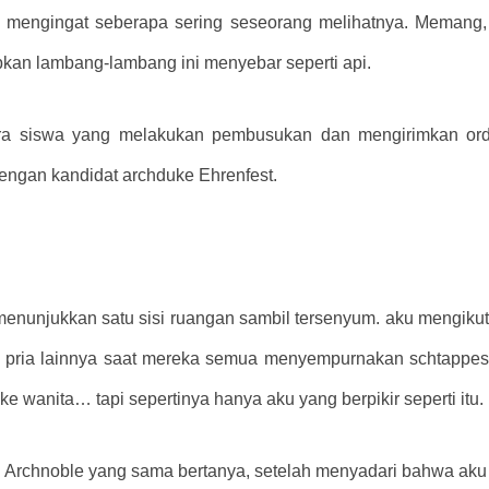
 mengingat seberapa sering seseorang melihatnya. Memang,
an lambang-lambang ini menyebar seperti api.
para siswa yang melakukan pembusukan dan mengirimkan ordo
engan kandidat archduke Ehrenfest.
unjukkan satu sisi ruangan sambil tersenyum. aku mengikuti 
e pria lainnya saat mereka semua menyempurnakan schtappes
e wanita… tapi sepertinya hanya aku yang berpikir seperti itu.
 Archnoble yang sama bertanya, setelah menyadari bahwa aku 