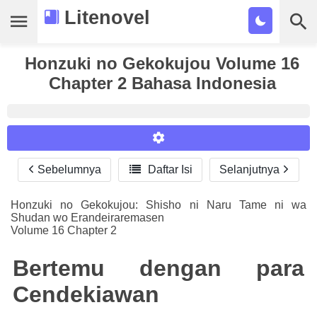
Litenovel
Daftar Novel
Honzuki no Gekokujou Volume 16
Chapter 2 Bahasa Indonesia
Tamat
Genre
Tags
Sebelumnya

Daftar Isi
Selanjutnya
Reader Settings
Bookmark
Font :
Honzuki no Gekokujou: Shisho ni Naru Tame ni wa
Cari
Shudan wo Erandeiraremasen
Titillium Web
Arial
Times New Roman
Volume 16 Chapter 2
Size :
Bertemu dengan para
A-
16
A+
Cendekiawan