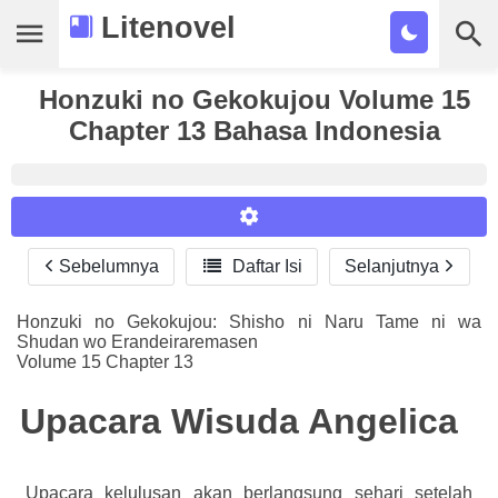
Litenovel
Daftar Novel
Honzuki no Gekokujou Volume 15
Chapter 13 Bahasa Indonesia
Tamat
Genre
Tags
Sebelumnya

Daftar Isi
Selanjutnya
Reader Settings
Bookmark
Font :
Honzuki no Gekokujou: Shisho ni Naru Tame ni wa
Cari
Shudan wo Erandeiraremasen
Titillium Web
Arial
Times New Roman
Volume 15 Chapter 13
Size :
Upacara Wisuda Angelica
A-
16
A+
Upacara kelulusan akan berlangsung sehari setelah