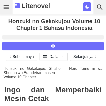
Litenovel
Daftar Novel
Honzuki no Gekokujou Volume 10
Chapter 1 Bahasa Indonesia
Tamat
Genre
Tags
Sebelumnya

Daftar Isi
Selanjutnya
Reader Settings
Bookmark
Font :
Honzuki no Gekokujou: Shisho ni Naru Tame ni wa
Cari
Shudan wo Erandeiraremasen
Titillium Web
Arial
Times New Roman
Volume 10 Chapter 1
Size :
Ingo dan Memperbaiki
A-
16
A+
Mesin Cetak