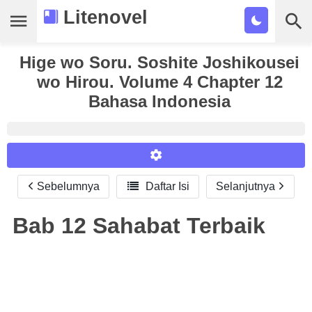
Litenovel
Hige wo Soru. Soshite Joshikousei
Daftar Novel
wo Hirou. Volume 4 Chapter 12
Tamat
Bahasa Indonesia
Genre
Tags
Bookmark
Sebelumnya

Daftar Isi
Selanjutnya
Reader Settings
Cari
Font :
Bab 12 Sahabat Terbaik
Titillium Web
Arial
Times New Roman
Size :
A-
16
A+