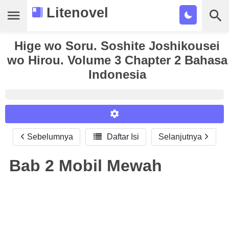
Litenovel
Hige wo Soru. Soshite Joshikousei
Daftar Novel
wo Hirou. Volume 3 Chapter 2 Bahasa
Tamat
Indonesia
Genre
Tags
Bookmark
Sebelumnya

Daftar Isi
Selanjutnya
Reader Settings
Cari
Font :
Bab 2 Mobil Mewah
Titillium Web
Arial
Times New Roman
Size :
A-
16
A+