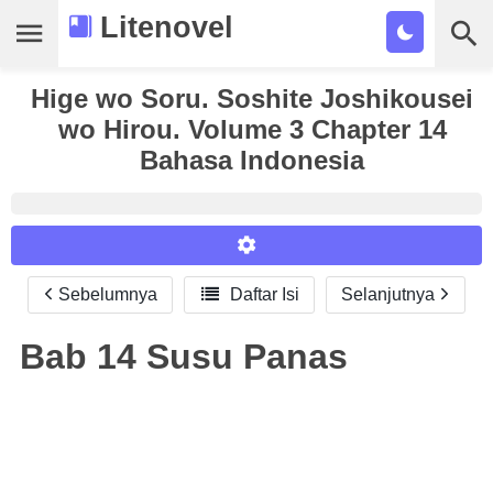
Litenovel
Hige wo Soru. Soshite Joshikousei
Daftar Novel
wo Hirou. Volume 3 Chapter 14
Tamat
Bahasa Indonesia
Genre
Tags
Bookmark
Sebelumnya

Daftar Isi
Selanjutnya
Reader Settings
Cari
Font :
Bab 14 Susu Panas
Titillium Web
Arial
Times New Roman
Size :
A-
16
A+