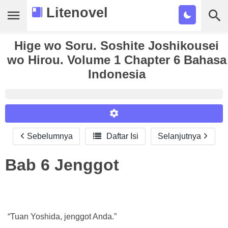
Litenovel
Hige wo Soru. Soshite Joshikousei
Daftar Novel
wo Hirou. Volume 1 Chapter 6 Bahasa
Tamat
Indonesia
Genre
Tags
Bookmark
Sebelumnya

Daftar Isi
Selanjutnya
Reader Settings
Cari
Font :
Bab 6
Jenggot
Titillium Web
Arial
Times New Roman
Size :
A-
16
A+
“Tuan Yoshida, jenggot Anda.”