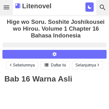
Litenovel
Hige wo Soru. Soshite Joshikousei
Daftar Novel
wo Hirou. Volume 1 Chapter 16
Tamat
Bahasa Indonesia
Genre
Tags
Bookmark
Sebelumnya

Daftar Isi
Selanjutnya
Reader Settings
Cari
Font :
Bab 16
Warna Asli
Titillium Web
Arial
Times New Roman
Size :
A-
16
A+