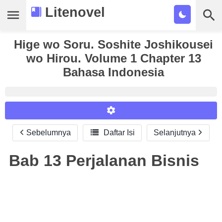
Litenovel
Hige wo Soru. Soshite Joshikousei
Daftar Novel
wo Hirou. Volume 1 Chapter 13
Tamat
Bahasa Indonesia
Genre
Tags
Bookmark
Sebelumnya

Daftar Isi
Selanjutnya
Reader Settings
Cari
Font :
Bab 13
Perjalanan Bisnis
Titillium Web
Arial
Times New Roman
Size :
A-
16
A+