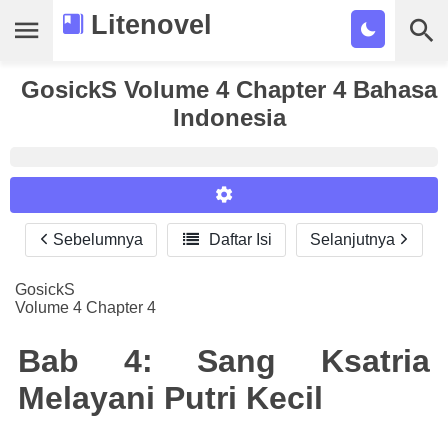
Litenovel
GosickS Volume 4 Chapter 4 Bahasa
Daftar Novel
Indonesia
Tamat
Genre
Tags
Sebelumnya

Daftar Isi
Selanjutnya
Reader Settings
Bookmark
Font :
GosickS
Cari
Volume 4 Chapter 4
Titillium Web
Arial
Times New Roman
Size :
Bab 4: Sang Ksatria
A-
16
A+
Melayani Putri Kecil