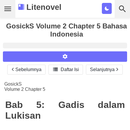
Litenovel
GosickS Volume 2 Chapter 5 Bahasa
Daftar Novel
Indonesia
Tamat
Genre
Tags
Sebelumnya

Daftar Isi
Selanjutnya
Reader Settings
Bookmark
Font :
GosickS
Cari
Volume 2 Chapter 5
Titillium Web
Arial
Times New Roman
Size :
Bab 5: Gadis dalam
A-
16
A+
Lukisan