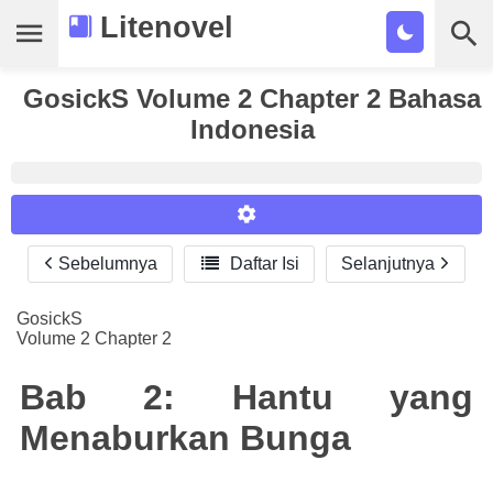
Litenovel
GosickS Volume 2 Chapter 2 Bahasa
Daftar Novel
Indonesia
Tamat
Genre
Tags
Sebelumnya

Daftar Isi
Selanjutnya
Reader Settings
Bookmark
Font :
GosickS
Cari
Volume 2 Chapter 2
Titillium Web
Arial
Times New Roman
Size :
Bab 2: Hantu yang
A-
16
A+
Menaburkan Bunga