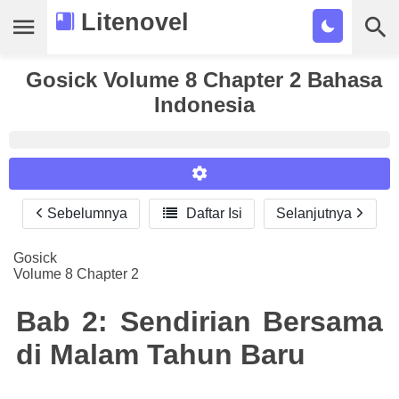
Litenovel
Gosick Volume 8 Chapter 2 Bahasa
Daftar Novel
Indonesia
Tamat
Genre
Tags
Sebelumnya

Daftar Isi
Selanjutnya
Reader Settings
Bookmark
Font :
Gosick
Cari
Volume 8 Chapter 2
Titillium Web
Arial
Times New Roman
Size :
Bab 2: Sendirian Bersama
A-
16
A+
di Malam Tahun Baru