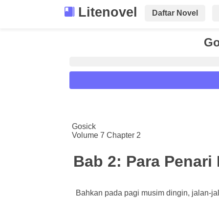
Litenovel
Daftar Novel
Go
Reader Settings
Font :
Gosick
Volume 7 Chapter 2
Titillium Web
Arial
Times New 
Size :
Bab 2: Para Penar
A-
16
A+
Bahkan pada pagi musim dingin, jalan-j