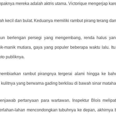
aknya mereka adalah aktris utama. Victorique mengerjap kar
h kecil dan bulat. Keduanya memiliki rambut pirang terang dan
aun berlengan persegi yang mengembang, renda halus yan
nik-manik mutiara, gaya yang populer beberapa waktu lalu. I
to publiknya.
membiarkan rambut pirangnya tergerai alami hingga ke bah
 kulitnya yang berwarna gading berkilau di bawah sinar mataha
enjawab pertanyaan para wartawan. Inspektur Blois melip
 perlahan-lahan mencondongkan tubuhnya ke depan, akhirnya