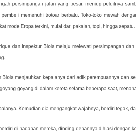
 tengah persimpangan jalan yang besar, meniup peluitnya sam
a pembeli memenuhi trotoar berbatu. Toko-toko mewah denga
 mode Eropa terkini, mulai dari pakaian, topi, hingga sepatu.
ique dan Inspektur Blois melaju melewati persimpangan dan m
ng.
tur Blois menjauhkan kepalanya dari adik perempuannya dan 
bergoyang-goyang di dalam kereta selama beberapa saat, menaha
lanya. Kemudian dia mengangkat wajahnya, berdiri tegak, dan 
u berdiri di hadapan mereka, dinding depannya dihiasi dengan k