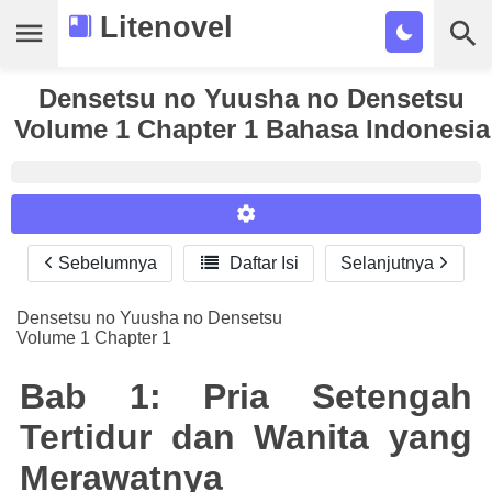
Litenovel
Daftar Novel
Densetsu no Yuusha no Densetsu
Volume 1 Chapter 1 Bahasa Indonesia
Tamat
Genre
Tags
Sebelumnya

Daftar Isi
Selanjutnya
Reader Settings
Bookmark
Font :
Densetsu no Yuusha no Densetsu
Cari
Volume 1 Chapter 1
Titillium Web
Arial
Times New Roman
Size :
Bab 1: Pria Setengah
A-
16
A+
Tertidur dan Wanita yang
Merawatnya