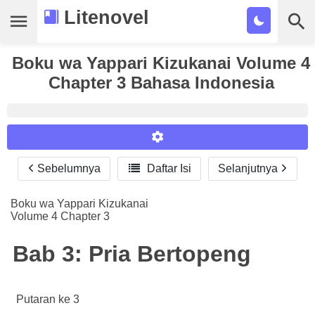
Litenovel
Boku wa Yappari Kizukanai Volume 4
Daftar Novel
Chapter 3 Bahasa Indonesia
Tamat
Genre
Tags
Sebelumnya

Daftar Isi
Selanjutnya
Reader Settings
Bookmark
Font :
Boku wa Yappari Kizukanai
Cari
Volume 4 Chapter 3
Titillium Web
Arial
Times New Roman
Size :
Bab 3: Pria Bertopeng
A-
16
A+
Putaran ke 3