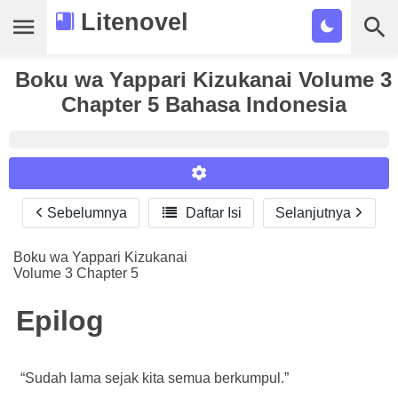
Litenovel
Boku wa Yappari Kizukanai Volume 3
Daftar Novel
Chapter 5 Bahasa Indonesia
Tamat
Genre
Tags
Sebelumnya

Daftar Isi
Selanjutnya
Reader Settings
Bookmark
Font :
Boku wa Yappari Kizukanai
Cari
Volume 3 Chapter 5
Titillium Web
Arial
Times New Roman
Size :
Epilog
A-
16
A+
“Sudah lama sejak kita semua berkumpul.”