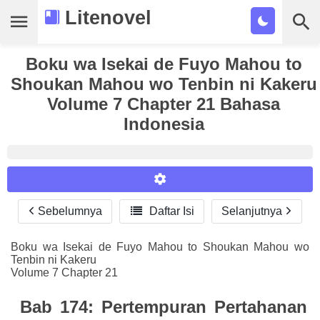
Litenovel
Daftar Novel
Boku wa Isekai de Fuyo Mahou to
Shoukan Mahou wo Tenbin ni Kakeru
Tamat
Volume 7 Chapter 21 Bahasa
Indonesia
Genre
Tags
Bookmark
Sebelumnya

Daftar Isi
Selanjutnya
Reader Settings
Cari
Font :
Boku wa Isekai de Fuyo Mahou to Shoukan Mahou wo
Tenbin ni Kakeru
Titillium Web
Arial
Times New Roman
Volume 7 Chapter 21
Size :
Bab 174: Pertempuran Pertahanan
A-
16
A+