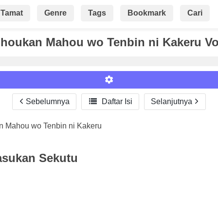
Tamat
Genre
Tags
Bookmark
Cari
Shoukan Mahou wo Tenbin ni Kakeru Vo
Sebelumnya

Daftar Isi
Selanjutnya
n Mahou wo Tenbin ni Kakeru
Roman
asukan Sekutu