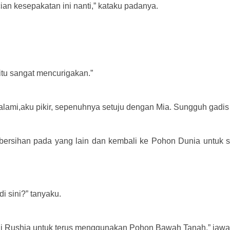
ian kesepakatan ini nanti,” kataku padanya.
 itu sangat mencurigakan.”
alami,
aku pikir, sepenuhnya setuju dengan Mia.
Sungguh gadis y
bersihan pada yang lain dan kembali ke Pohon Dunia untuk sa
i sini?” tanyaku.
agi Rushia untuk terus menggunakan Pohon Bawah Tanah,” jawa