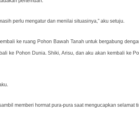
gadakan pertemuan.”
masih perlu mengatur dan menilai situasinya,” aku setuju.
kembali ke ruang Pohon Bawah Tanah untuk bergabung dengan
bali ke Pohon Dunia. Shiki, Arisu, dan aku akan kembali ke P
aku.
 sambil memberi hormat pura-pura saat mengucapkan selamat t