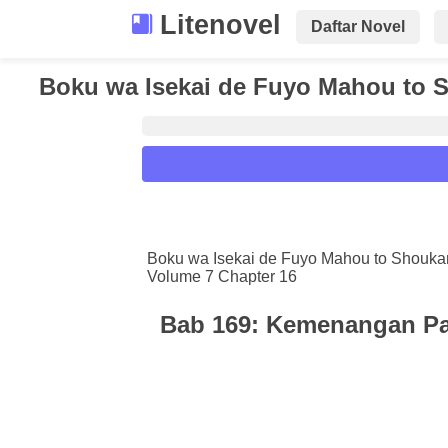
Litenovel
Daftar Novel
Boku wa Isekai de Fuyo Mahou to 
Reader Settings
Font :
Boku wa Isekai de Fuyo Mahou to Shouka
Volume 7 Chapter 16
Titillium Web
Arial
Times New 
Size :
Bab 169: Kemenangan P
A-
16
A+