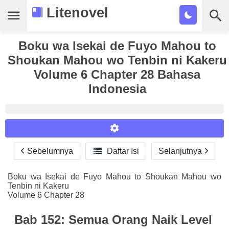
Litenovel
Daftar Novel
Boku wa Isekai de Fuyo Mahou to
Shoukan Mahou wo Tenbin ni Kakeru
Tamat
Volume 6 Chapter 28 Bahasa
Indonesia
Genre
Tags
Bookmark
Sebelumnya

Daftar Isi
Selanjutnya
Reader Settings
Cari
Font :
Boku wa Isekai de Fuyo Mahou to Shoukan Mahou wo
Tenbin ni Kakeru
Titillium Web
Arial
Times New Roman
Volume 6 Chapter 28
Size :
Bab 152: Semua Orang Naik Level
A-
16
A+