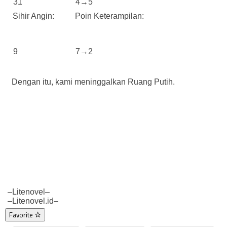
31
4→5
Sihir Angin:
Poin Keterampilan:
9
7→2
Dengan itu, kami meninggalkan Ruang Putih.
–Litenovel–
–Litenovel.id–
Favorite