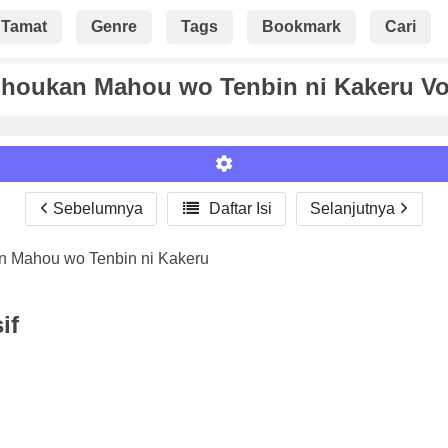
Tamat
Genre
Tags
Bookmark
Cari
Shoukan Mahou wo Tenbin ni Kakeru Vo
Sebelumnya

Daftar Isi
Selanjutnya
n Mahou wo Tenbin ni Kakeru
Roman
if