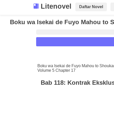
Litenovel
Daftar Novel
Boku wa Isekai de Fuyo Mahou to 
Reader Settings
Font :
Boku wa Isekai de Fuyo Mahou to Shouka
Volume 5 Chapter 17
Titillium Web
Arial
Times New 
Size :
Bab 118: Kontrak Eksklus
A-
16
A+