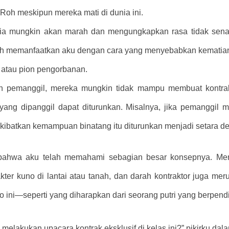
Roh meskipun mereka mati di dunia ini.
, ia mungkin akan marah dan mengungkapkan rasa tidak sena
h memanfaatkan aku dengan cara yang menyebabkan kematiank
 atau pion pengorbanan.
lan pemanggil, mereka mungkin tidak mampu membuat kontra
ng dipanggil dapat diturunkan. Misalnya, jika pemanggil me
ibatkan kemampuan binatang itu diturunkan menjadi setara de
 bahwa aku telah memahami sebagian besar konsepnya. Men
kter kuno di lantai atau tanah, dan darah kontraktor juga me
 ini—seperti yang diharapkan dari seorang putri yang berpendi
 melakukan upacara kontrak eksklusif di kelas ini?” pikirku dala