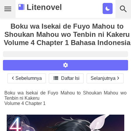
Litenovel
Daftar Novel
Boku wa Isekai de Fuyo Mahou to
Shoukan Mahou wo Tenbin ni Kakeru
Tamat
Volume 4 Chapter 1 Bahasa Indonesia
Genre
Tags
Bookmark
Sebelumnya

Daftar Isi
Selanjutnya
Reader Settings
Cari
Font :
Boku wa Isekai de Fuyo Mahou to Shoukan Mahou wo
Tenbin ni Kakeru
Titillium Web
Arial
Times New Roman
Volume 4 Chapter 1
Size :
A-
16
A+