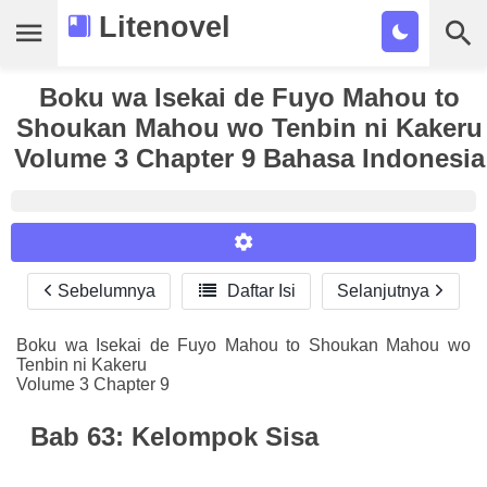
Litenovel
Daftar Novel
Boku wa Isekai de Fuyo Mahou to
Shoukan Mahou wo Tenbin ni Kakeru
Tamat
Volume 3 Chapter 9 Bahasa Indonesia
Genre
Tags
Bookmark
Sebelumnya

Daftar Isi
Selanjutnya
Reader Settings
Cari
Font :
Boku wa Isekai de Fuyo Mahou to Shoukan Mahou wo
Tenbin ni Kakeru
Titillium Web
Arial
Times New Roman
Volume 3 Chapter 9
Size :
Bab 63: Kelompok Sisa
A-
16
A+