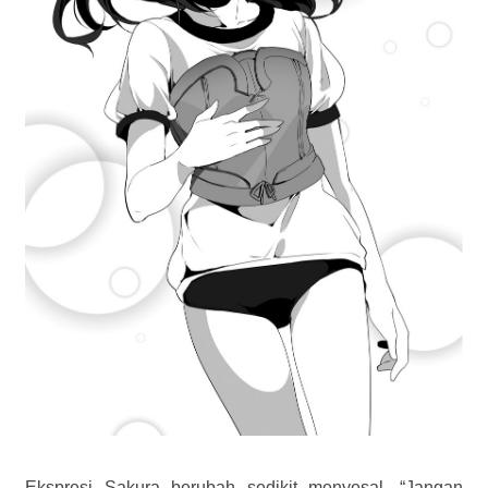
Ekspresi Sakura berubah sedikit menyesal. “Jangan