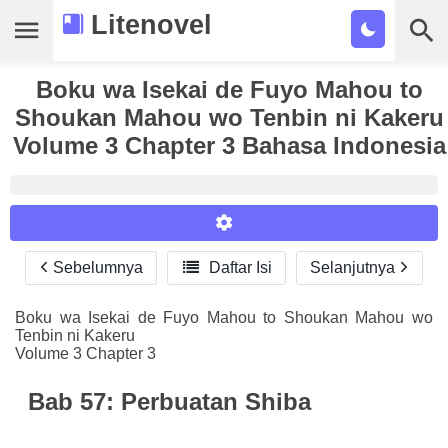
Litenovel
Daftar Novel
Boku wa Isekai de Fuyo Mahou to
Shoukan Mahou wo Tenbin ni Kakeru
Tamat
Volume 3 Chapter 3 Bahasa Indonesia
Genre
Tags
Bookmark
Sebelumnya

Daftar Isi
Selanjutnya
Reader Settings
Cari
Font :
Boku wa Isekai de Fuyo Mahou to Shoukan Mahou wo
Tenbin ni Kakeru
Titillium Web
Arial
Times New Roman
Volume 3 Chapter 3
Size :
Bab 57: Perbuatan Shiba
A-
16
A+